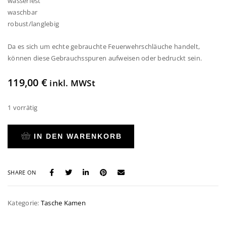
wasserfest
waschbar
robust/langlebig
Da es sich um echte gebrauchte Feuerwehrschläuche handelt,
können diese Gebrauchsspuren aufweisen oder bedruckt sein.
119,00
€
inkl. MWSt
1 vorrätig
IN DEN WARENKORB
SHARE ON
Kategorie:
Tasche Kamen