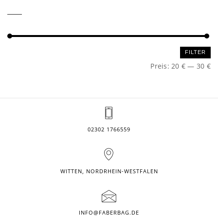
Min.
Max.
FILTER
Preis
Preis
Preis:
20 €
—
30 €
02302 1766559
WITTEN, NORDRHEIN-WESTFALEN
INFO@FABERBAG.DE