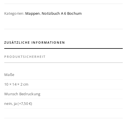
Druck
möglich
Kategorien:
Mappen
,
Notizbuch A 6 Bochum
quantity
ZUSÄTZLICHE INFORMATIONEN
PRODUKTSICHERHEIT
Maße
10 × 14 × 2 cm
Wunsch Bedruckung
nein, ja (+7,50 €)