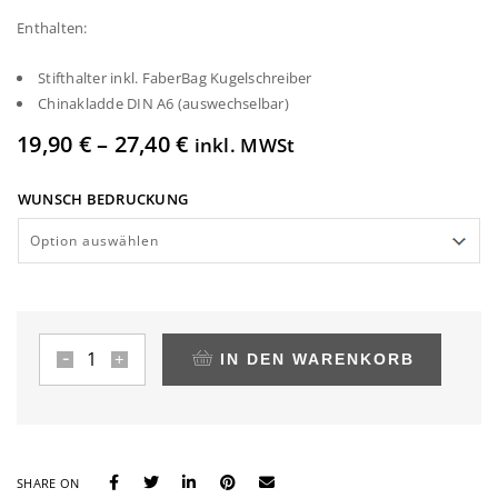
Enthalten:
Stifthalter inkl. FaberBag Kugelschreiber
Chinakladde DIN A6 (auswechselbar)
19,90
€
–
27,40
€
inkl. MWSt
WUNSCH BEDRUCKUNG
IN DEN WARENKORB
Notizbuch
Bochum
A6
orange
mit
SHARE ON
Wunsch