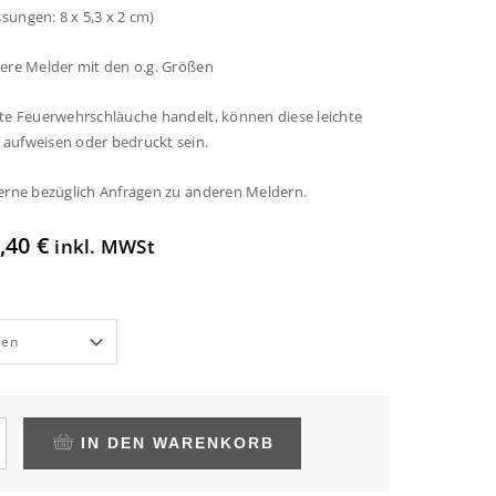
ungen: 8 x 5,3 x 2 cm)
ere Melder mit den o.g. Größen
te Feuerwehrschläuche handelt, können diese leichte
aufweisen oder bedruckt sein.
erne bezüglich Anfragen zu anderen Meldern.
,40
€
inkl. MWSt
IN DEN WARENKORB
he