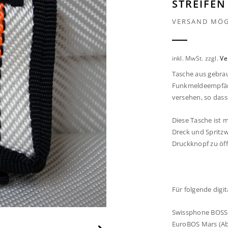
STREIFEN
VERSAND MÖG
inkl. MwSt.
zzgl.
Ve
Tasche aus gebra
Funkmeldeempfäng
versehen, so dass 
Diese Tasche ist 
Dreck und Spritzw
Druckknopf zu öff
Für folgende dig
Swissphone BOSS 
EuroBOS Mars (Ab