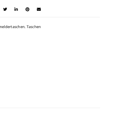
lappe
meldertaschen
,
Taschen