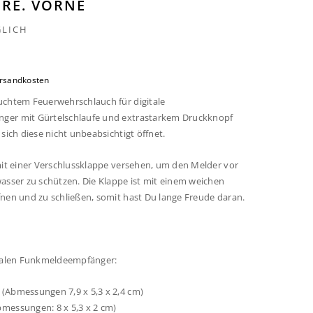
 RE. VORNE
LICH
rsandkosten
uchtem Feuerwehrschlauch für digitale
er mit Gürtelschlaufe und extrastarkem Druckknopf
sich diese nicht unbeabsichtigt öffnet.
mit einer Verschlussklappe versehen, um den Melder vor
asser zu schützen. Die Klappe ist mit einem weichen
nen und zu schließen, somit hast Du lange Freude daran.
italen Funkmeldeempfänger:
(Abmessungen 7,9 x 5,3 x 2,4 cm)
messungen: 8 x 5,3 x 2 cm)