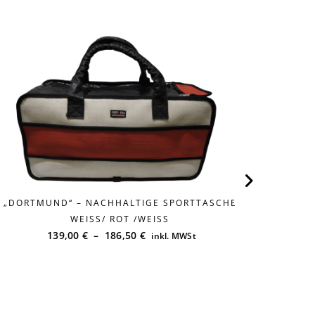
„DORTMUND“ – NACHHALTIGE SPORTTASCHE
„DORT
WEISS/ ROT /WEISS
139,00
€
–
186,50
€
inkl. MWSt