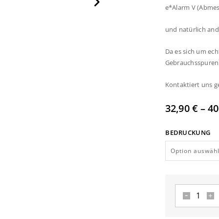
e*Alarm V (Abmess
und natürlich and
Da es sich um ech
Gebrauchsspuren 
Kontaktiert uns g
32,90
€
–
40
BEDRUCKUNG
Meldertasc
Winterberg