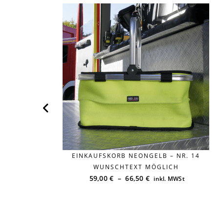
N ROT
EINKAUFSKORB NEONGELB – NR. 14
WUNSCHTEXT MÖGLICH
59,00
€
–
66,50
€
inkl. MWSt