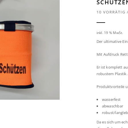
SCHÜTZE
10 VORRÄTIG
inkl. 19 % MwSt.
Der ultimative Ei
Mit Aufdruck Ret
Er ist komplett a
robustem Plastik.
Produktvorteile 
wasserfest
abwaschbar
robust/langleb
Da es sich um ec