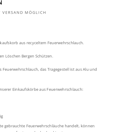
N
 / VERSAND MÖGLICH
nkaufskorb aus recyceltem Feuerwehrschlauch.
ten Löschen Bergen Schützen.
us Feuerwehrschlauch, das Tragegestell ist aus Alu und
unserer Einkaufskörbe aus Feuerwehrschlauch:
ig
hte gebrauchte Feuerwehrschläuche handelt, können