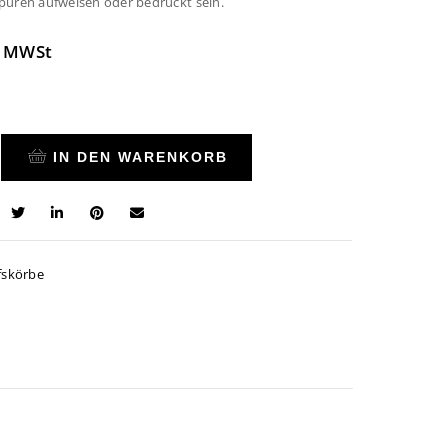
puren aufweisen oder bedruckt sein.
. MWSt
IN DEN WARENKORB
fskörbe